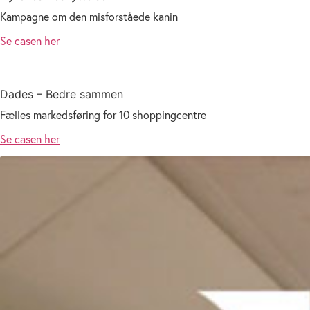
Kampagne om den misforståede kanin
Se casen her
Dades – Bedre sammen
Fælles markedsføring for 10 shoppingcentre
Se casen her