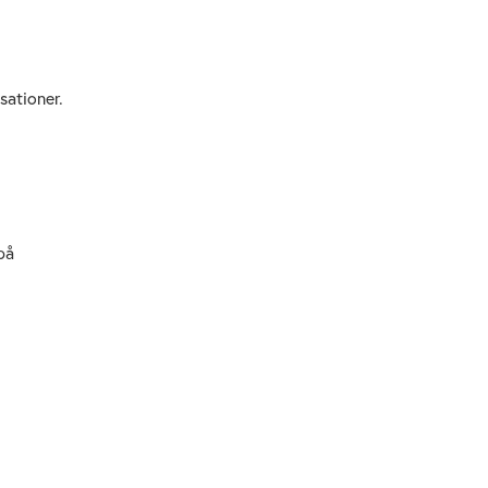
sationer.
på